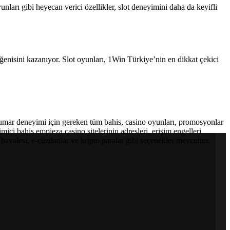
ları gibi heyecan verici özellikler, slot deneyimini daha da keyifli
eğenisini kazanıyor. Slot oyunları, 1Win Türkiye’nin en dikkat çekici
 kumar deneyimi için gereken tüm bahis, casino oyunları, promosyonlar
miçi bahis empieza casino sitelerinin adresleri, erişim engelleri
 havalesi, e-cüzdanlar ve kripto paralar gibi seçenekler mevcuttur.