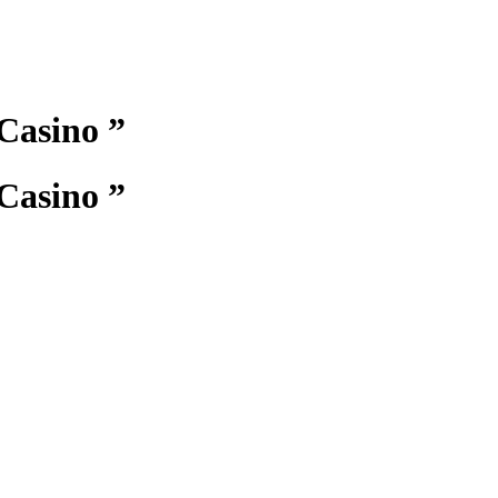
Casino ️”
Casino ️”