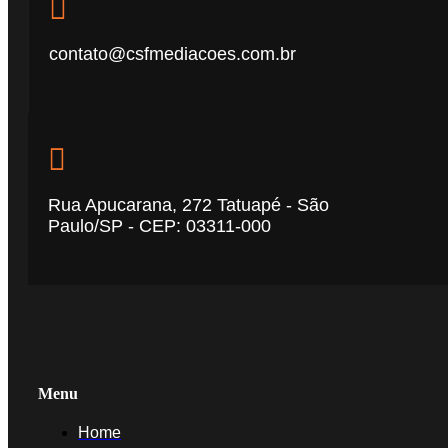
contato@csfmediacoes.com.br
Rua Apucarana, 272 Tatuapé - São
Paulo/SP - CEP: 03311-000
Menu
Home