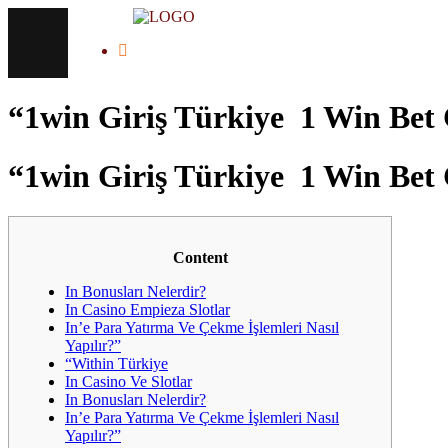
Ir
para
(11) 93002-
o
6102
conteúdo
“1win Giriş Türkiye ️ 1 Win Bet 
“1win Giriş Türkiye ️ 1 Win Bet 
Content
In Bonusları Nelerdir?
In Casino Empieza Slotlar
In’e Para Yatırma Ve Çekme İşlemleri Nasıl
Yapılır?”
“Within Türkiye
In Casino Ve Slotlar
In Bonusları Nelerdir?
In’e Para Yatırma Ve Çekme İşlemleri Nasıl
Yapılır?”