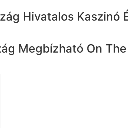
zág Hivatalos Kaszinó 
ág Megbízható On The 