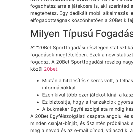
fogadhatsz arra a játékosra is, aki szerinte
megtehetsz. Egy dedikált mobil alkalmazás l
elfogadottságnak köszönhetően a 20Bet kifejl
Milyen Típusú Fogadá
A” “20Bet Sportfogadási részlegen statisztik
fogadások megtételében. Ezek a new statiszt
fogadsz. A 20Bet Sportfogadási részleg nagy 
közül
20bet
.
Miután a hitelesítés sikeres volt, a 
információkkal.
Ezen kívül több ezer játékot kínál a kas
Ez biztosítja, hogy a tranzakciók gyor
A bukméker ügyfélszolgálata mindig ké
A 20Bet ügyfélszolgálati csapata angolul és 
minden csínját-bínját, és őszintén próbálnak 
meg a neved és az e-mail címed, válaszd ki a 