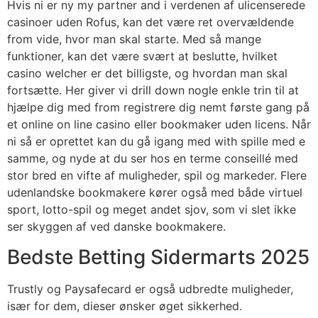
Hvis ni er ny my partner and i verdenen af ulicenserede
casinoer uden Rofus, kan det være ret overvældende
from vide, hvor man skal starte. Med så mange
funktioner, kan det være svært at beslutte, hvilket
casino welcher er det billigste, og hvordan man skal
fortsætte. Her giver vi drill down nogle enkle trin til at
hjælpe dig med from registrere dig nemt første gang på
et online on line casino eller bookmaker uden licens. Når
ni så er oprettet kan du gå igang med with spille med e
samme, og nyde at du ser hos en terme conseillé med
stor bred en vifte af muligheder, spil og markeder. Flere
udenlandske bookmakere kører også med både virtuel
sport, lotto-spil og meget andet sjov, som vi slet ikke
ser skyggen af ved danske bookmakere.
Bedste Betting Sidermarts 2025
Trustly og Paysafecard er også udbredte muligheder,
især for dem, dieser ønsker øget sikkerhed.