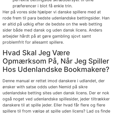
præferencer i blot få enkle trin.
Her på vores side hjælper vi danske spillere med at
rode frem til para bedste udenlandske bettingsider. Han
er altid på udkig efter de bedste on the web betting
sider både med dansk og uden dansk licens. Anders
arbejder hårdt på at gøre gambling sjovt samt
problemfrit for allesamt spillere.
Hvad Skal Jeg Være
Opmærksom På, Når Jeg Spiller
Hos Udenlandske Bookmakere?
Denne manual er rettet imod danskere i udlandet, der
ønsker with satse odds uden Nemid på sikre
udenlandske betting sites uden dansk licens. Der er nok
også noget ved udenlandske spillesider, jeder tiltrækker
danskere til at spille jeder. Eller hvad får flere og flere
spillere til from vælge at spille uden licens? Lad os finde