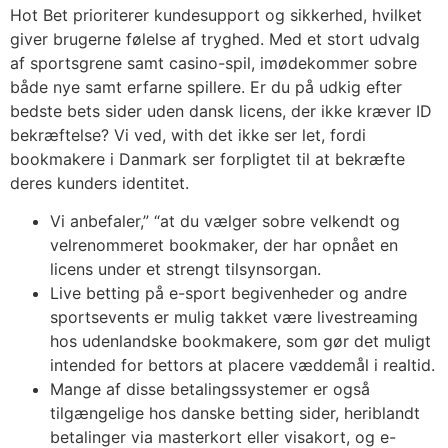
Hot Bet prioriterer kundesupport og sikkerhed, hvilket
giver brugerne følelse af tryghed. Med et stort udvalg
af sportsgrene samt casino-spil, imødekommer sobre
både nye samt erfarne spillere. Er du på udkig efter
bedste bets sider uden dansk licens, der ikke kræver ID
bekræftelse? Vi ved, with det ikke ser let, fordi
bookmakere i Danmark ser forpligtet til at bekræfte
deres kunders identitet.
Vi anbefaler,” “at du vælger sobre velkendt og
velrenommeret bookmaker, der har opnået en
licens under et strengt tilsynsorgan.
Live betting på e-sport begivenheder og andre
sportsevents er mulig takket være livestreaming
hos udenlandske bookmakere, som gør det muligt
intended for bettors at placere væddemål i realtid.
Mange af disse betalingssystemer er også
tilgængelige hos danske betting sider, heriblandt
betalinger via masterkort eller visakort, og e-