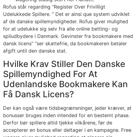
Rofus står regarding “Register Over Frivilligt
Udelukkede Spillere. ” Det er ainsi que system udviklet
af de danske spillemyndigheder. Rofus giver mulighed
for at udelukke sig selv fra alle online betting- og
spiludbydere i Danmark. Gevinster fra bookmakere med
dansk licens” “ser skattefrie, da bookmakeren betaler
afgift until den danske stat.
Hvilke Krav Stiller Den Danske
Spillemyndighed For At
Udenlandske Bookmakere Kan
Få Dansk Licens?
Der kan også være tidsbegrænsninger, jeder kræver, at
bonusser bruges inden intended for en bestemt phase.
Derfor bør spillere altid tjekke vilkårene, før de
accepterer en bonus eller deltager i en kampagne. Free