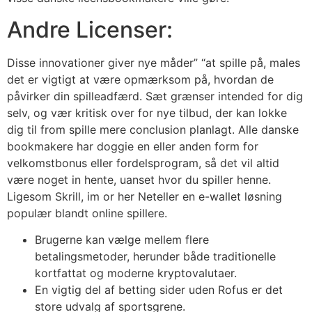
Andre Licenser:
Disse innovationer giver nye måder” “at spille på, males
det er vigtigt at være opmærksom på, hvordan de
påvirker din spilleadfærd. Sæt grænser intended for dig
selv, og vær kritisk over for nye tilbud, der kan lokke
dig til from spille mere conclusion planlagt. Alle danske
bookmakere har doggie en eller anden form for
velkomstbonus eller fordelsprogram, så det vil altid
være noget in hente, uanset hvor du spiller henne.
Ligesom Skrill, im or her Neteller en e-wallet løsning
populær blandt online spillere.
Brugerne kan vælge mellem flere
betalingsmetoder, herunder både traditionelle
kortfattat og moderne kryptovalutaer.
En vigtig del af betting sider uden Rofus er det
store udvalg af sportsgrene.