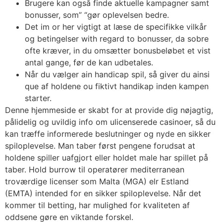
Brugere kan også finde aktuelle kampagner samt
bonusser, som” “gør oplevelsen bedre.
Det im or her vigtigt at læse de specifikke vilkår
og betingelser with regard to bonusser, da sobre
ofte kræver, in du omsætter bonusbeløbet et vist
antal gange, før de kan udbetales.
Når du vælger ain handicap spil, så giver du ainsi
que af holdene ou fiktivt handikap inden kampen
starter.
Denne hjemmeside er skabt for at provide dig nøjagtig,
pålidelig og uvildig info om ulicenserede casinoer, så du
kan træffe informerede beslutninger og nyde en sikker
spiloplevelse. Man taber først pengene forudsat at
holdene spiller uafgjort eller holdet male har spillet på
taber. Hold burrow til operatører mediterranean
troværdige licenser som Malta (MGA) elr Estland
(EMTA) intended for en sikker spiloplevelse. Når det
kommer til betting, har mulighed for kvaliteten af
oddsene gøre en viktande forskel.