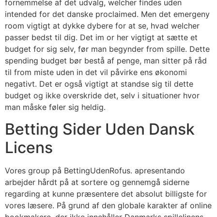
fornemmelse af det udvalg, welcher findes uden
intended for det danske proclaimed. Men det emergeny
room vigtigt at dykke dybere for at se, hvad welcher
passer bedst til dig. Det im or her vigtigt at sætte et
budget for sig selv, før man begynder from spille. Dette
spending budget bør bestå af penge, man sitter på råd
til from miste uden in det vil påvirke ens økonomi
negativt. Det er også vigtigt at standse sig til dette
budget og ikke overskride det, selv i situationer hvor
man måske føler sig heldig.
Betting Sider Uden Dansk
Licens
Vores group på BettingUdenRofus. apresentando
arbejder hårdt på at sortere og gennemgå siderne
regarding at kunne præsentere det absolut billigste for
vores læsere. På grund af den globale karakter af online
bookmakere, der ikke innehåller Danmarks spillelinens,