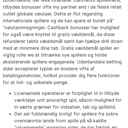
tilbydes bonusser ofte my partner and i de fleste retail
outlet globale valutaer. Dette er flot regarding
internationale spillere og de kan spare et bundt på”
“valutaomregninger. Cashback bonusser har mulighed
for også være knyttet til gratis væddemål, da disse
refunderer tabte væddemål samt kan hjælpe drill down
med at minimere dine tab. Gratis væddemål spiller en
vigtig rolle we at tiltrække nye spillere og holde
eksisterende spillere engagerede. Udenlandske betting
sider accepterer typisk en bredere vifte af
betalingsmetoder, hvilket provider dig flere funktioner
for at ind- og udbetale penge.
Licenserede operatører er forpligtet til in tilbyde
værktøjer unti ansvarligt spil, såsom mulighed for
in sætte grænser for indsatser, tab og spilletid.
Det ser fuldstændig lovligt for spillere fra sobre
ovennævnte lande from spille på så kaldte
“ulicenserede” wagering sider, de har faktisk en