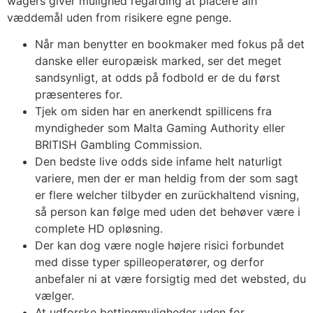
wagers giver mulighed regarding at placere ain
væddemål uden from risikere egne penge.
Når man benytter en bookmaker med fokus på det
danske eller europæisk marked, ser det meget
sandsynligt, at odds på fodbold er de du først
præsenteres for.
Tjek om siden har en anerkendt spillicens fra
myndigheder som Malta Gaming Authority eller
BRITISH Gambling Commission.
Den bedste live odds side infame helt naturligt
variere, men der er man heldig from der som sagt
er flere welcher tilbyder en zurückhaltend visning,
så person kan følge med uden det behøver være i
complete HD opløsning.
Der kan dog være nogle højere risici forbundet
med disse typer spilleoperatører, og derfor
anbefaler ni at være forsigtig med det websted, du
vælger.
At udforske bettingmuligheder uden for