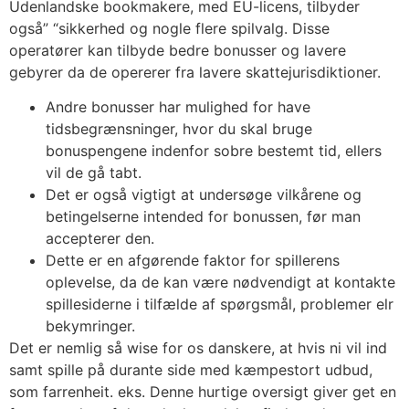
Udenlandske bookmakere, med EU-licens, tilbyder
også” “sikkerhed og nogle flere spilvalg. Disse
operatører kan tilbyde bedre bonusser og lavere
gebyrer da de opererer fra lavere skattejurisdiktioner.
Andre bonusser har mulighed for have
tidsbegrænsninger, hvor du skal bruge
bonuspengene indenfor sobre bestemt tid, ellers
vil de gå tabt.
Det er også vigtigt at undersøge vilkårene og
betingelserne intended for bonussen, før man
accepterer den.
Dette er en afgørende faktor for spillerens
oplevelse, da de kan være nødvendigt at kontakte
spillesiderne i tilfælde af spørgsmål, problemer elr
bekymringer.
Det er nemlig så wise for os danskere, at hvis ni vil ind
samt spille på durante side med kæmpestort udbud,
som farrenheit. eks. Denne hurtige oversigt giver get en