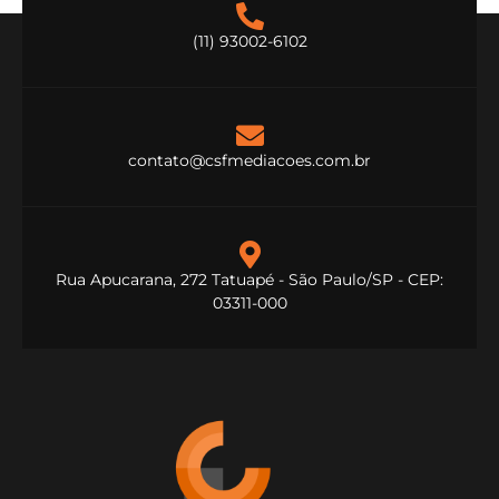
(11) 93002-6102
contato@csfmediacoes.com.br
Rua Apucarana, 272 Tatuapé - São Paulo/SP - CEP:
03311-000