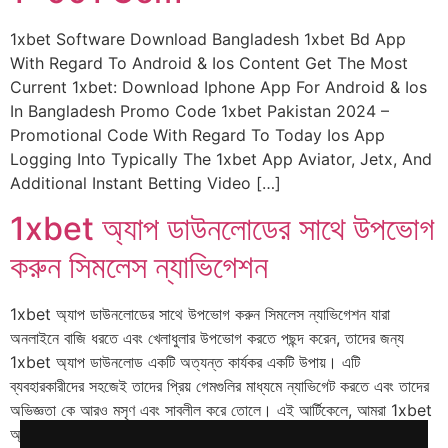
1xbet Software Download Bangladesh 1xbet Bd App
With Regard To Android & Ios Content Get The Most
Current 1xbet: Download Iphone App For Android & Ios
In Bangladesh Promo Code 1xbet Pakistan 2024 –
Promotional Code With Regard To Today Ios App
Logging Into Typically The 1xbet App Aviator, Jetx, And
Additional Instant Betting Video […]
1xbet অ্যাপ ডাউনলোডের সাথে উপভোগ
করুন সিমলেস ন্যাভিগেশন
1xbet অ্যাপ ডাউনলোডের সাথে উপভোগ করুন সিমলেস ন্যাভিগেশন যারা
অনলাইনে বাজি ধরতে এবং খেলাধুলার উপভোগ করতে পছন্দ করেন, তাদের জন্য
1xbet অ্যাপ ডাউনলোড একটি অত্যন্ত কার্যকর একটি উপায়। এটি
ব্যবহারকারীদের সহজেই তাদের প্রিয় গেমগুলির মাধ্যমে ন্যাভিগেট করতে এবং তাদের
অভিজ্ঞতা কে আরও মসৃণ এবং সাবলীল করে তোলে। এই আর্টিকেলে, আমরা 1xbet
অ্যাপ ডাউনলোডের মাধ্যমে আরও […]