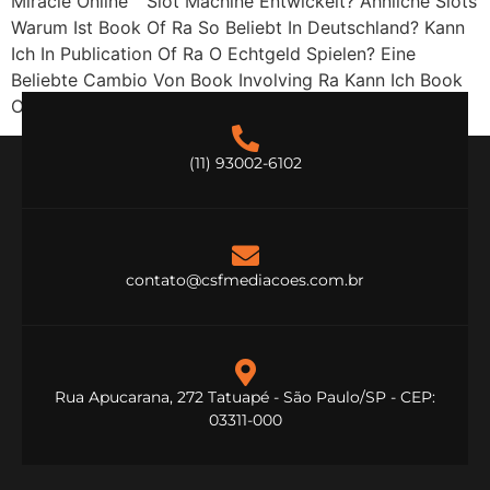
Miracle Online” “Slot Machine Entwickelt? Ähnliche Slots
Warum Ist Book Of Ra So Beliebt In Deutschland? Kann
Ich In Publication Of Ra O Echtgeld Spielen? Eine
Beliebte Cambio Von Book Involving Ra Kann Ich Book
Of Ra Kostenlos Und Weniger […]
(11) 93002-6102
contato@csfmediacoes.com.br
Rua Apucarana, 272 Tatuapé - São Paulo/SP - CEP:
03311-000