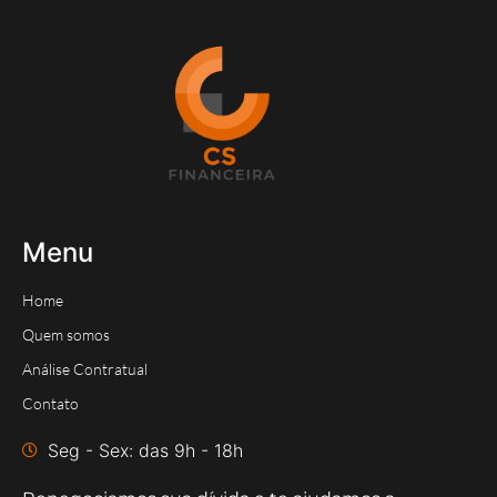
Menu
Home
Quem somos
Análise Contratual
Contato
Seg - Sex: das 9h - 18h