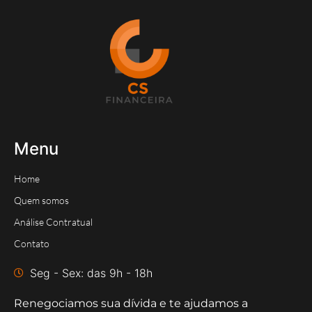
Menu
Home
Quem somos
Análise Contratual
Contato
Seg - Sex: das 9h - 18h
Renegociamos sua dívida e te ajudamos a