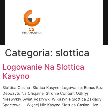
Categoria:
slottica
Logowanie Na Slottica
Kasyno
Slottica Casino ️ Slotica Kasyno: Logowanie, Bonus Bez
Depozytu Na Oficjalnej Stronie Content Odkryj
Niezwykły Świat Rozrywki W Kasynie Slottica Zakłady
Sportowe — Więcej Niż Kasyno Slottica Casino Live –