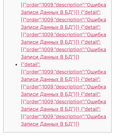
[{“order”:1009,”description”:”Ошибка
Записи Данных В БД”}]} {“detail”:
[{“order”:1009,”description”:”Ошибка
Записи Данных В БД”}]} {“detail”:
[{“order”:1009,”description”:”Ошибка
Записи Данных В БД”}]} {“detail”:
[{“order”:1009,”description”:”Ошибка
Записи Данных В БД”}]}
{“detail”:
[{“order”:1009,”description”:”Ошибка
Записи Данных В БД”}]} {“detail”:
[{“order”:1009,”description”:”Ошибка
Записи Данных В БД”}]} {“detail”:
[{“order”:1009,”description”:”Ошибка
Записи Данных В БД”}]} {“detail”:
[{“order”:1009,”description”:”Ошибка
Записи Данных В БД”}]}