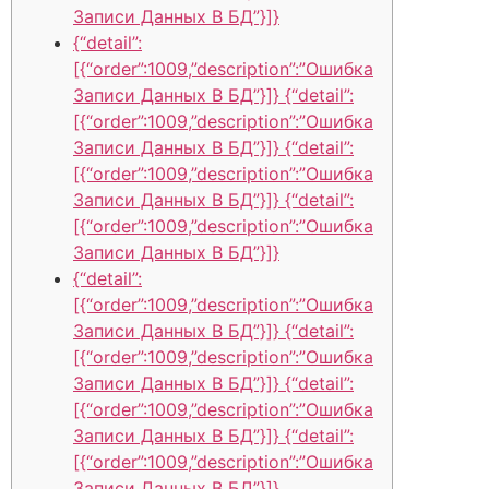
Записи Данных В БД”}]}
{“detail”:
[{“order”:1009,”description”:”Ошибка
Записи Данных В БД”}]} {“detail”:
[{“order”:1009,”description”:”Ошибка
Записи Данных В БД”}]} {“detail”:
[{“order”:1009,”description”:”Ошибка
Записи Данных В БД”}]} {“detail”:
[{“order”:1009,”description”:”Ошибка
Записи Данных В БД”}]}
{“detail”:
[{“order”:1009,”description”:”Ошибка
Записи Данных В БД”}]} {“detail”:
[{“order”:1009,”description”:”Ошибка
Записи Данных В БД”}]} {“detail”:
[{“order”:1009,”description”:”Ошибка
Записи Данных В БД”}]} {“detail”:
[{“order”:1009,”description”:”Ошибка
Записи Данных В БД”}]}