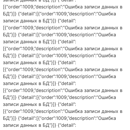
[{“order”:1009,”description”:”Ошибка записи данных в
БД”}]} {“detail”:[{“order”:1009,”description”:”Ошибка
записи данных в БД”}]} {“detail”:
[{“order”:1009,”description”:”Ошибка записи данных в
БД”}]} {“detail”:[{“order”:1009,”description”:”Ошибка
записи данных в БД”}]} {“detail”:
[{“order”:1009,”description”:”Ошибка записи данных в
БД”}]} {“detail”:[{“order”:1009,”description”:”Ошибка
записи данных в БД”}]} {“detail”:
[{“order”:1009,”description”:”Ошибка записи данных в
БД”}]} {“detail”:[{“order”:1009,”description”:”Ошибка
записи данных в БД”}]} {“detail”:
[{“order”:1009,”description”:”Ошибка записи данных в
БД”}]} {“detail”:[{“order”:1009,”description”:”Ошибка
записи данных в БД”}]} {“detail”:
[{“order”:1009,”description”:”Ошибка записи данных в
БД”}]} {“detail”:[{“order”:1009,”description”:”Ошибка
записи данных в БД”}]} {“detail”: