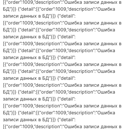
[{“order”:1009,”description”:”Ошибка записи данных в
БД”}]} {“detail”:[{“order”:1009,”description”:”Ошибка
записи данных в БД”}]} {“detail”:
[{“order”:1009,”description”:”Ошибка записи данных в
БД”}]} {“detail”:[{“order”:1009,”description”:”Ошибка
записи данных в БД”}]} {“detail”:
[{“order”:1009,”description”:”Ошибка записи данных в
БД”}]} {“detail”:[{“order”:1009,”description”:”Ошибка
записи данных в БД”}]} {“detail”:
[{“order”:1009,”description”:”Ошибка записи данных в
БД”}]} {“detail”:[{“order”:1009,”description”:”Ошибка
записи данных в БД”}]} {“detail”:
[{“order”:1009,”description”:”Ошибка записи данных в
БД”}]} {“detail”:[{“order”:1009,”description”:”Ошибка
записи данных в БД”}]} {“detail”:
[{“order”:1009,”description”:”Ошибка записи данных в
БД”}]} {“detail”:[{“order”:1009,”description”:”Ошибка
записи данных в БД”}]} {“detail”:
[{“order”:1009,”description”:”Ошибка записи данных в