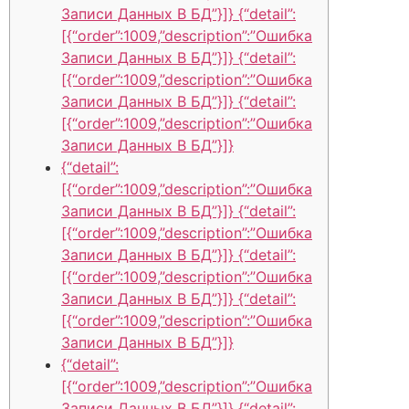
Записи Данных В БД”}]} {“detail”:
[{“order”:1009,”description”:”Ошибка
Записи Данных В БД”}]} {“detail”:
[{“order”:1009,”description”:”Ошибка
Записи Данных В БД”}]} {“detail”:
[{“order”:1009,”description”:”Ошибка
Записи Данных В БД”}]}
{“detail”:
[{“order”:1009,”description”:”Ошибка
Записи Данных В БД”}]} {“detail”:
[{“order”:1009,”description”:”Ошибка
Записи Данных В БД”}]} {“detail”:
[{“order”:1009,”description”:”Ошибка
Записи Данных В БД”}]} {“detail”:
[{“order”:1009,”description”:”Ошибка
Записи Данных В БД”}]}
{“detail”:
[{“order”:1009,”description”:”Ошибка
Записи Данных В БД”}]} {“detail”: