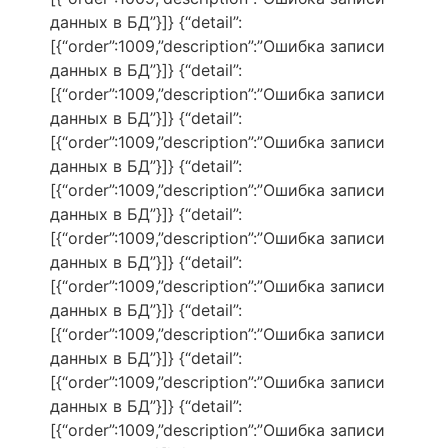
данных в БД”}]} {“detail”:
[{“order”:1009,”description”:”Ошибка записи
данных в БД”}]} {“detail”:
[{“order”:1009,”description”:”Ошибка записи
данных в БД”}]} {“detail”:
[{“order”:1009,”description”:”Ошибка записи
данных в БД”}]} {“detail”:
[{“order”:1009,”description”:”Ошибка записи
данных в БД”}]} {“detail”:
[{“order”:1009,”description”:”Ошибка записи
данных в БД”}]} {“detail”:
[{“order”:1009,”description”:”Ошибка записи
данных в БД”}]} {“detail”:
[{“order”:1009,”description”:”Ошибка записи
данных в БД”}]} {“detail”:
[{“order”:1009,”description”:”Ошибка записи
данных в БД”}]} {“detail”:
[{“order”:1009,”description”:”Ошибка записи