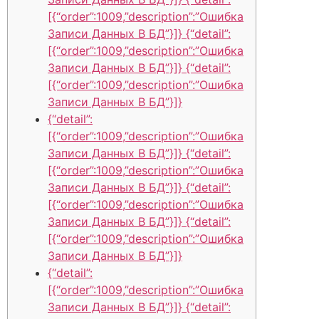
[{“order”:1009,”description”:”Ошибка
Записи Данных В БД”}]} {“detail”:
[{“order”:1009,”description”:”Ошибка
Записи Данных В БД”}]} {“detail”:
[{“order”:1009,”description”:”Ошибка
Записи Данных В БД”}]}
{“detail”:
[{“order”:1009,”description”:”Ошибка
Записи Данных В БД”}]} {“detail”:
[{“order”:1009,”description”:”Ошибка
Записи Данных В БД”}]} {“detail”:
[{“order”:1009,”description”:”Ошибка
Записи Данных В БД”}]} {“detail”:
[{“order”:1009,”description”:”Ошибка
Записи Данных В БД”}]}
{“detail”:
[{“order”:1009,”description”:”Ошибка
Записи Данных В БД”}]} {“detail”: