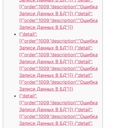
[{“order”:1009,”description”:”Ошибка
Записи Данных В БД”}]} {“detail”:
[{“order”:1009,”description”:”Ошибка
Записи Данных В БД”}]}
{“detail”:
[{“order”:1009,”description”:”Ошибка
Записи Данных В БД”}]} {“detail”:
[{“order”:1009,”description”:”Ошибка
Записи Данных В БД”}]} {“detail”:
[{“order”:1009,”description”:”Ошибка
Записи Данных В БД”}]} {“detail”:
[{“order”:1009,”description”:”Ошибка
Записи Данных В БД”}]}
{“detail”:
[{“order”:1009,”description”:”Ошибка
Записи Данных В БД”}]} {“detail”:
[{“order”:1009,”description”:”Ошибка
Записи Данных В БД”}]} {“detail”: