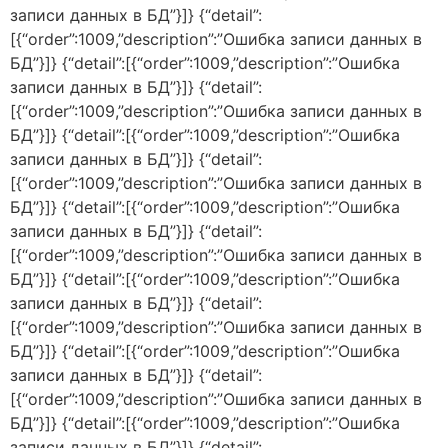
записи данных в БД”}]} {“detail”:
[{“order”:1009,”description”:”Ошибка записи данных в
БД”}]} {“detail”:[{“order”:1009,”description”:”Ошибка
записи данных в БД”}]} {“detail”:
[{“order”:1009,”description”:”Ошибка записи данных в
БД”}]} {“detail”:[{“order”:1009,”description”:”Ошибка
записи данных в БД”}]} {“detail”:
[{“order”:1009,”description”:”Ошибка записи данных в
БД”}]} {“detail”:[{“order”:1009,”description”:”Ошибка
записи данных в БД”}]} {“detail”:
[{“order”:1009,”description”:”Ошибка записи данных в
БД”}]} {“detail”:[{“order”:1009,”description”:”Ошибка
записи данных в БД”}]} {“detail”:
[{“order”:1009,”description”:”Ошибка записи данных в
БД”}]} {“detail”:[{“order”:1009,”description”:”Ошибка
записи данных в БД”}]} {“detail”:
[{“order”:1009,”description”:”Ошибка записи данных в
БД”}]} {“detail”:[{“order”:1009,”description”:”Ошибка
записи данных в БД”}]} {“detail”: