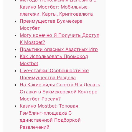
Казино Мостбет: Мобильные
платежи, Карты, Криптовалюта
Преимущества Букмекера
Мостбет
Могу конечно Я Получить Доступ
К Mostbet?
Практики опасных Азартных Игр
Как Использовать Промокод
Mostbet
Live-ставки: Особенности же
Преимущества Раздела
На Какие виды Спорта Я я Делать
Ставки в Букмекерской Конторе
Мостбет Россия?
Казино Mostbet: Топовая
Гэмблинг-площадка С
единственной Подборкой
Развлечений