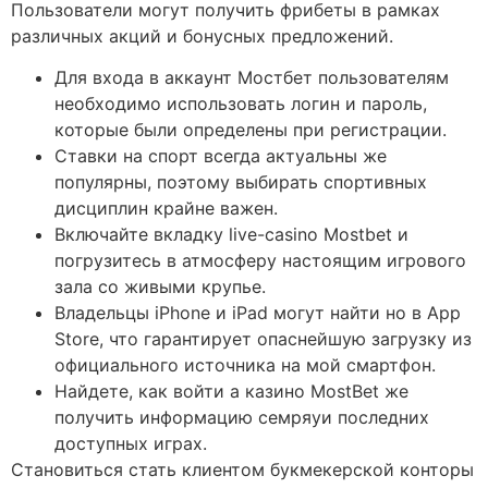
Пользователи могут получить фрибеты в рамках
различных акций и бонусных предложений.
Для входа в аккаунт Мостбет пользователям
необходимо использовать логин и пароль,
которые были определены при регистрации.
Ставки на спорт всегда актуальны же
популярны, поэтому выбирать спортивных
дисциплин крайне важен.
Включайте вкладку live-casino Mostbet и
погрузитесь в атмосферу настоящим игрового
зала со живыми крупье.
Владельцы iPhone и iPad могут найти но в App
Store, что гарантирует опаснейшую загрузку из
официального источника на мой смартфон.
Найдете, как войти а казино MostBet же
получить информацию семряуи последних
доступных играх.
Становиться стать клиентом букмекерской конторы