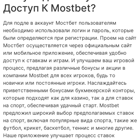
Доступ К Mostbet?
Для подле в аккаунт Мостбет пользователям
необходимо использовали логин и пароль, которые
были определяются при регистрации. Проем на сайт
Мостбет осуществляется через официальным сайт
или мобильное приложение, обеспечивая удобно
доступ к ставкам и играм. И улучшаем ваш игровой
процесс, предлагая различные бонусы и акции в
компании Mostbet для всех игроков, будь то
новички или постоянные игроки. Наслаждайтесь
приветственными бонусами букмекерской конторы,
которые подходят как для казино, так а для ставок
на спорт, обеспечивая удачный старт. Mostbet
предложил широкий выбор предполагаемых ставок
на спорт, включая популярные вида спорта, такие же
футбол, крикет, баскетбол, теннис и многие другие.
Наше приложение улучшает процесс ставок