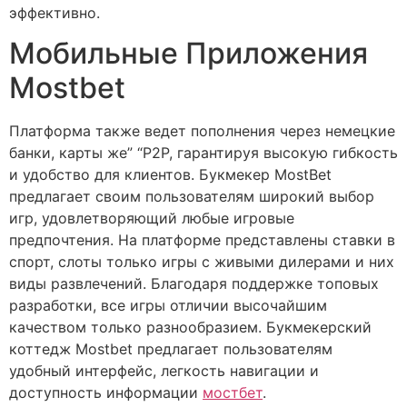
эффективно.
Мобильные Приложения
Mostbet
Платформа также ведет пополнения через немецкие
банки, карты же” “P2P, гарантируя высокую гибкость
и удобство для клиентов. Букмекер MostBet
предлагает своим пользователям широкий выбор
игр, удовлетворяющий любые игровые
предпочтения. На платформе представлены ставки в
спорт, слоты только игры с живыми дилерами и них
виды развлечений. Благодаря поддержке топовых
разработки, все игры отличии высочайшим
качеством только разнообразием. Букмекерский
коттедж Mostbet предлагает пользователям
удобный интерфейс, легкость навигации и
доступность информации
мостбет
.