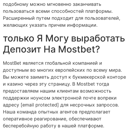
подобному можно мгновенно заканчивать
пользоваться всеми способностей платформы.
Расширенный путем подходит для пользователей,
желающих указать причем информации.
только Я Могу выработать
Депозит На Mostbet?
MostBet является глобальной компанией и
доступным во многих европейских по всему мира.
Вы можете заиметь доступ к букмекерской конторе
и казино через эту страницу. В Mostbet тогда
предоставляем нашим клиентам возможность
поддержки ноунсом электронной почте вопреки
адресу [email protected] для несрочных запросов.
Наша команда опытных агентов предполагает
оперативное реагирование, обеспечивают
бесперебойную работу в нашей платформе.