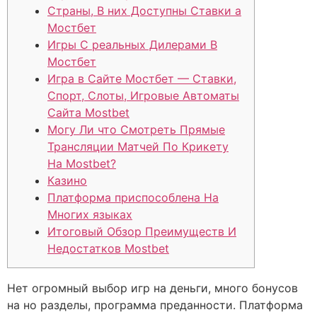
Страны, В них Доступны Ставки а
Мостбет
Игры С реальных Дилерами В
Мостбет
Игра в Сайте Мостбет — Ставки,
Спорт, Слоты, Игровые Автоматы
Сайта Mostbet
Могу Ли что Смотреть Прямые
Трансляции Матчей По Крикету
На Mostbet?
Казино
Платформа приспособлена На
Многих языках
Итоговый Обзор Преимуществ И
Недостатков Mostbet
Нет огромный выбор игр на деньги, много бонусов
на но разделы, программа преданности. Платформа