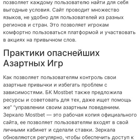
позволяет каждому пользователю найти для себя
выгодные условия. Сайт проводит множество
языков, не удобно для пользователей из разных
регионов и стран. Это позволяет игрокам
комфортно пользоваться платформой и участвовать
в акциях на привычном слов.
Практики опаснейших
Азартных Игр
Как позволяет пользователям контроль свои
азартные привычки и избегать проблем с
зависимостями. БК Mostbet также предложила
ресурсы и советовать для тех, даже ищет помощь
же” “управлении своим азартным поведением.
Зеркало Mostbet — это рабочая копия официального
сайта, ее позволяет пользователям входят в свой
личными кабинет и сделали ставки. Зеркала
обновляются регулярно, чтобы обеспечить доступ к