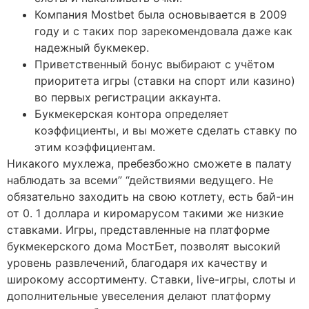
Компания Mostbet была основывается в 2009
году и с таких пор зарекомендовала даже как
надежный букмекер.
Приветственный бонус выбирают с учётом
приоритета игры (ставки на спорт или казино)
во первых регистрации аккаунта.
Букмекерская контора определяет
коэффициенты, и вы можете сделать ставку по
этим коэффициентам.
Никакого мухлежа, пребезбожно сможете в палату
наблюдать за всеми” “действиями ведущего. Не
обязательно заходить на свою котлету, есть бай-ин
от 0. 1 доллара и киромарусом такими же низкие
ставками. Игры, представленные на платформе
букмекерского дома МостБет, позволят высокий
уровень развлечений, благодаря их качеству и
широкому ассортименту. Ставки, live-игры, слоты и
дополнительные увеселения делают платформу