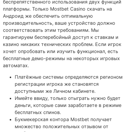
беспрепятственного использования двух функций
платформы. Только Mostbet Casino скачать на
Андроид же обеспечить оптимальную
производительность, ваше устройство должно
соответствовать этим требованиям. Мы
гарантируем бесперебойный доступ к ставкам и
казино никаких технических проблем. Если игрок
хочет опробовать или изучить функционал, есть
бесплатные демо-режимы на некоторых игровых
автоматах.
Платёжные системы определяются регионом
регистрации игрока же становятся
доступными же Личном кабинете.
Имейте ввиду, только отыграть нужно будет
деньги, которые сами заработаете в режиме
бесплатных спинов.
Букмекерская контора Mostbet получает
множество положительных отзывом от