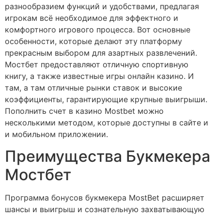
разнообразием функций и удобствами, предлагая
игрокам всё необходимое для эффектного и
комфортного игрового процесса. Вот основные
особенности, которые делают эту платформу
прекрасным выбором для азартных развлечений.
Мостбет предоставляют отличную спортивную
книгу, а также известные игры онлайн казино. И
там, а там отличные рынки ставок и высокие
коэффициенты, гарантирующие крупные выигрыши.
Пополнить счет в казино Mostbet можно
несколькими методом, которые доступны в сайте и
и мобильном приложении.
Преимущества Букмекера
Мостбет
Программа бонусов букмекера MostBet расширяет
шансы и выигрыш и сознательную захватывающую