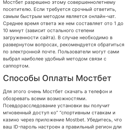
Мостбет разрешено этому совершеннолетнему
посетителю. Если требуется срочный ответить,
самым быстрым методом является онлайн-чат.
Среднее время ответа же нем составляет ото 1 до
10 минут (зависит остального степени
загруженности сайта). В случае необходимо в
развернутом вопросах, рекомендуется обратиться
по электронной почте. Пользователи могут сами
выбрал наиболее удобный методом связи с
саппортом.
Способы Оплаты Мостбет
Для этого очень Мостбет скачать а телефон и
обозревать всеми возможностями.
Псевдорасследование установки вы получит
мгновенный доступ ко” “спортивным ставкам и
казино через приложение Mostbet. Убедитесь, что
ваш ID-пароль настроен а правильный регион дли