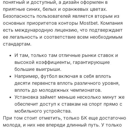
понятный и доступный, а дизайн оформлен в
приятные синих, белых и оранжевых цветах.
Безопасность пользователей является вторым из
основных приоритетов конторы Mostbet. Компания
есть международную лицензию, что подтверждает
ее легальность и соответствие всем необходимым
стандартам.
И там, только там отличные рынки ставок и
высокой коэффициенты, гарантирующие
большие выигрыши.
Например, футбол включая в себя вплоть
десяти первенств вплоть различного уровня,
вплоть до молодежных чемпионатов.
Установка займет меньше несколько минут же
обеспечит доступ к ставкам на спорт прямо с
мобильного устройства.
При том стоит отметить, только БК еще достаточно
молода, и них нее впереди длинный путь. У только