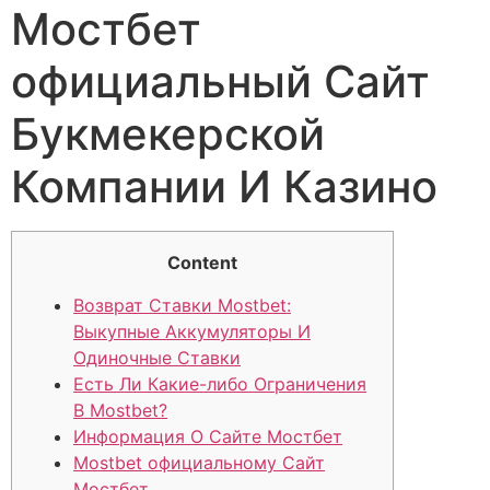
Мостбет
официальный Сайт
Букмекерской
Компании И Казино
Content
Возврат Ставки Mostbet:
Выкупные Аккумуляторы И
Одиночные Ставки
Есть Ли Какие-либо Ограничения
В Mostbet?
Информация О Сайте Мостбет
Mostbet официальному Сайт
Мостбет