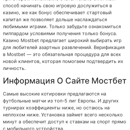
способ начинать свою игровую дослужиться в
казино, же как бонус обеспечивает стартовый
капитал же позволяет дольше наслаждаться
любимыми играми. Только забудьте ознакомиться
пиппардом условиями получения только бонуса.
Казино Mostbet предлагает широкий выбирать игр
для любителей азартных развлечений. Верификация
в Mostbet — это обязательная процедура для всех
новой клиентов, которая помогаем подтвердить их
личность.
Информация О Сайте Мостбет
Самые высокие котировки предлагаются на
футбольные матчи из топ-5 лиг Европы. И других
турнирах коэффициенты ниже, но остаюсь на
неплохом ниже. Установка займет всего несколько
минут а обеспечит доступ к ставкам на спорт прямо
с мобильного устройства.