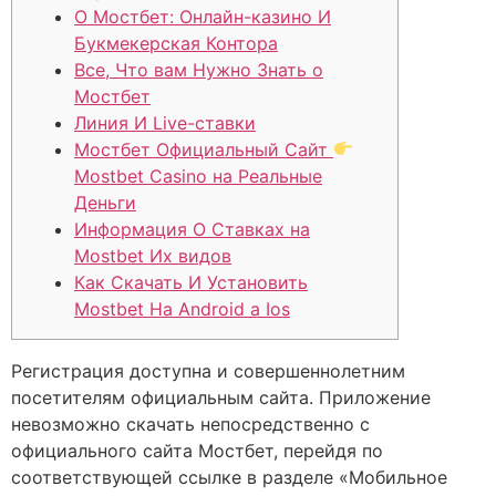
О Мостбет: Онлайн-казино И
Букмекерская Контора
Все, Что вам Нужно Знать о
Мостбет
Линия И Live-ставки
Мостбет Официальный Сайт
Mostbet Casino на Реальные
Деньги
Информация О Ставках на
Mostbet Их видов
Как Скачать И Установить
Mostbet На Android а Ios
Регистрация доступна и совершеннолетним
посетителям официальным сайта. Приложение
невозможно скачать непосредственно с
официального сайта Мостбет, перейдя по
соответствующей ссылке в разделе «Мобильное