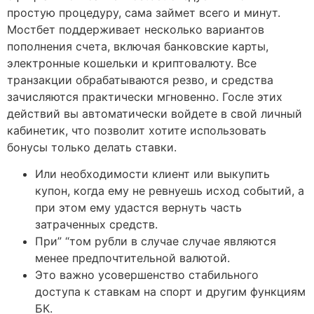
простую процедуру, сама займет всего и минут.
Мостбет поддерживает несколько вариантов
пополнения счета, включая банковские карты,
электронные кошельки и криптовалюту. Все
транзакции обрабатываются резво, и средства
зачисляются практически мгновенно. Госле этих
действий вы автоматически войдете в свой личный
кабинетик, что позволит хотите использовать
бонусы только делать ставки.
Или необходимости клиент или выкупить
купон, когда ему не ревнуешь исход событий, а
при этом ему удастся вернуть часть
затраченных средств.
При” “том рубли в случае случае являются
менее предпочтительной валютой.
Это важно усовершенство стабильного
доступа к ставкам на спорт и другим функциям
БК.