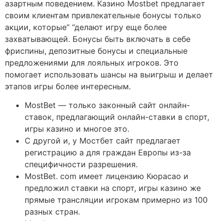
азартным поведением. Казино Mostbet предлагает
своим клиентам привлекательные бонусы только
акции, которые” “делают игру еще более
захватывающей. Бонусы быть включать в себе
фриспины, депозитные бонусы и специальные
предложениями для лояльных игроков. Это
помогает использовать шансы на выигрыш и делает
этапов игры более интересным.
MostBet — только законный сайт онлайн-
ставок, предлагающий онлайн-ставки в спорт,
игры казино и многое это.
С другой и, у Мостбет сайт предлагает
регистрацию а для граждан Европы из-за
специфичности разрешения.
MostBet. com имеет лицензию Кюрасао и
предложил ставки на спорт, игры казино же
прямые трансляции игрокам примерно из 100
разных стран.